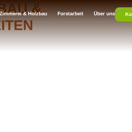
BAU &
Zimmerei & Holzbau
Forstarbeit
Über uns
Ko
ITEN
ZISION
usbau für Wohn- und Gewerberäume.